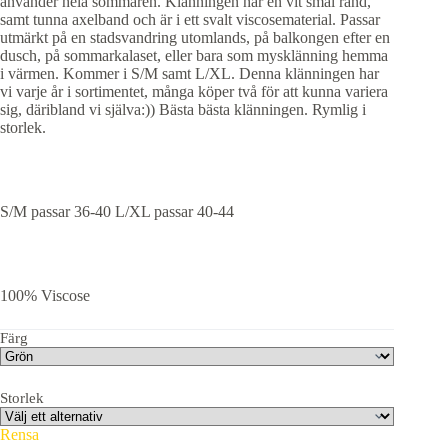
använder hela sommaren. Klänningen har en vit smal rand,
samt tunna axelband och är i ett svalt viscosematerial. Passar
utmärkt på en stadsvandring utomlands, på balkongen efter en
dusch, på sommarkalaset, eller bara som mysklänning hemma
i värmen. Kommer i S/M samt L/XL. Denna klänningen har
vi varje år i sortimentet, många köper två för att kunna variera
sig, däribland vi själva:)) Bästa bästa klänningen. Rymlig i
storlek.
S/M passar 36-40 L/XL passar 40-44
100% Viscose
Färg
Storlek
Rensa