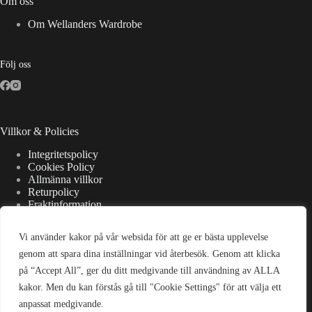
Om oss
Om Wellanders Wardrobe
Följ oss
Villkor & Policies
Integritetspolicy
Cookies Policy
Allmänna villkor
Returpolicy
Fraktinformation
Vi använder kakor på vår websida för att ge er bästa upplevelse
Kontaktuppgifter
genom att spara dina inställningar vid återbesök. Genom att klicka
på “Accept All”, ger du ditt medgivande till användning av ALLA
Adress:
kakor. Men du kan förstås gå till "Cookie Settings" för att välja ett
Strandsjövägen 7, 475 37 Bohus-Björkö
anpassat medgivande.