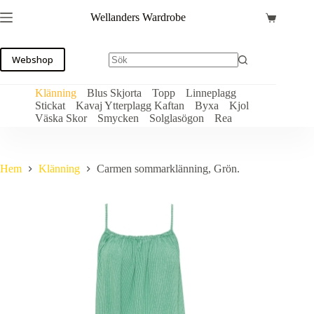
Hoppa
Wellanders Wardrobe
till
Varukorg
innehåll
Webshop
Klänning
Blus Skjorta
Topp
Linneplagg
Stickat
Kavaj Ytterplagg Kaftan
Byxa
Kjol
Väska Skor
Smycken
Solglasögon
Rea
Hem
Klänning
Carmen sommarklänning, Grön.