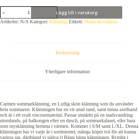
Carmen
Lägg till i varukorg
sommarklänning,
Grön.
Artikelnr:
N/A
Kategori:
Klänning
Etikett:
Marta du château
mängd
Beskrivning
Ytterligare information
Carmen sommarklänning, en Luftig skön klänning som du använder
hela sommaren. Klänningen har en vit smal rand, samt tunna axelband
och är i ett svalt viscosematerial. Passar utmärkt på en stadsvandring
utomlands, på balkongen efter en dusch, på sommarkalaset, eller bara
som mysklänning hemma i värmen. Kommer i S/M samt L/XL. Denna
klänningen har vi varje år i sortimentet, många köper två för att kunna
variera sig, däribland vi själva:)) Bästa bästa klänningen. Rymlig i