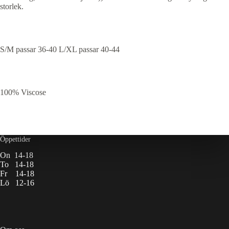
storlek.
S/M passar 36-40 L/XL passar 40-44
100% Viscose
Öppettider
On 14-18
To 14-18
Fr 14-18
Lö 12-16