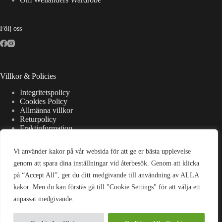
Följ oss
Villkor & Policies
Integritetspolicy
Cookies Policy
Allmänna villkor
Returpolicy
Fraktinformation
Vi använder kakor på vår websida för att ge er bästa upplevelse
Kontaktuppgifter
genom att spara dina inställningar vid återbesök. Genom att klicka
på “Accept All”, ger du ditt medgivande till användning av ALLA
Adress:
kakor. Men du kan förstås gå till "Cookie Settings" för att välja ett
Strandsjövägen 7, 475 37 Bohus-Björkö
anpassat medgivande.
E-post:
kontakt@wellanderswardrobe.se