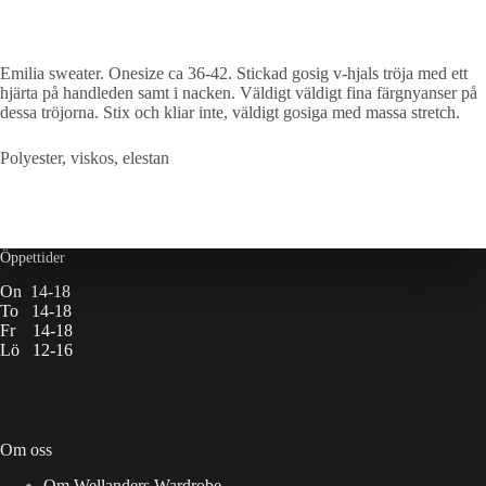
Emilia sweater. Onesize ca 36-42. Stickad gosig v-hjals tröja med ett
hjärta på handleden samt i nacken. Väldigt väldigt fina färgnyanser på
dessa tröjorna. Stix och kliar inte, väldigt gosiga med massa stretch.
Polyester, viskos, elestan
Öppettider
On 14-18
To 14-18
Fr 14-18
Lö 12-16
Om oss
Om Wellanders Wardrobe