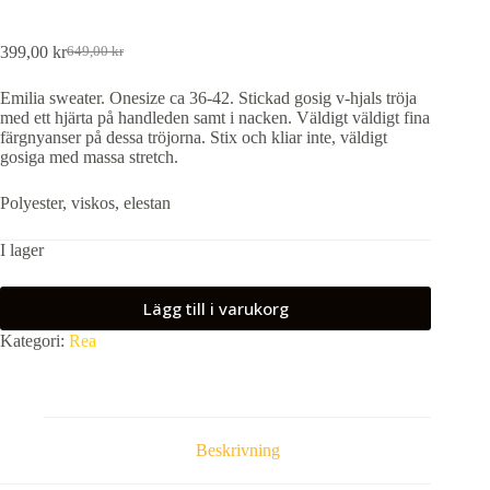
399,00
kr
649,00
kr
Det
Det
ursprungliga
nuvarande
Emilia sweater. Onesize ca 36-42. Stickad gosig v-hjals tröja
priset
priset
med ett hjärta på handleden samt i nacken. Väldigt väldigt fina
var:
är:
färgnyanser på dessa tröjorna. Stix och kliar inte, väldigt
649,00 kr.
399,00 kr.
gosiga med massa stretch.
Polyester, viskos, elestan
I lager
Lägg till i varukorg
Kategori:
Rea
Beskrivning