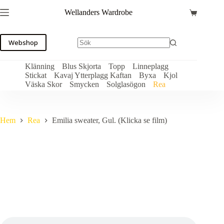
Hoppa
Wellanders Wardrobe
till
Varukorg
innehåll
Webshop
Klänning
Blus Skjorta
Topp
Linneplagg
Stickat
Kavaj Ytterplagg Kaftan
Byxa
Kjol
Väska Skor
Smycken
Solglasögon
Rea
Hem
Rea
Emilia sweater, Gul. (Klicka se film)