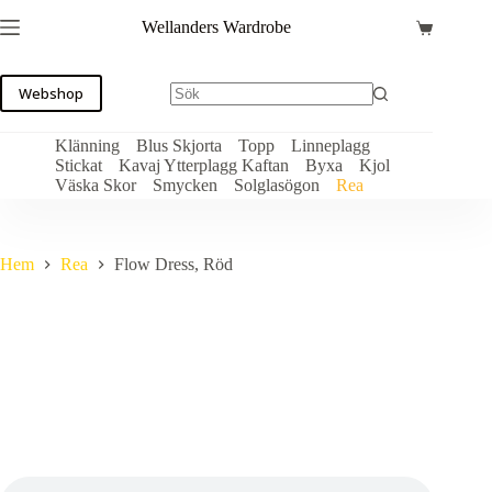
Hoppa
Wellanders Wardrobe
till
Varukorg
innehåll
Webshop
Klänning
Blus Skjorta
Topp
Linneplagg
Stickat
Kavaj Ytterplagg Kaftan
Byxa
Kjol
Väska Skor
Smycken
Solglasögon
Rea
Hem
Rea
Flow Dress, Röd