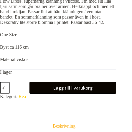
Flow Dress, superhärlig klänning i viscose. Fin med sin lilla
priset
priset
fjärilsärm som går bra ner över armen. Helknäppt och med ett
var:
är:
band i midjan. Passar fint att bära klänningen även utan
699,00 kr.
350,00 kr.
bandet. En sommarklänning som passar även in i höst.
Dekorativ lite större blomma i printet. Passar bäst 36-42.
One Size
Byst ca 116 cm
Material viskos
I lager
Flow
Lägg till i varukorg
Dress,
Röd
Kategori:
Rea
mängd
Beskrivning