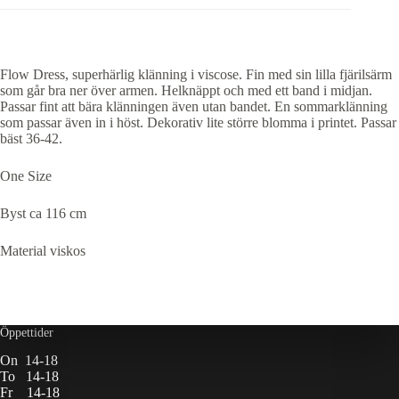
Flow Dress, superhärlig klänning i viscose. Fin med sin lilla fjärilsärm
som går bra ner över armen. Helknäppt och med ett band i midjan.
Passar fint att bära klänningen även utan bandet. En sommarklänning
som passar även in i höst. Dekorativ lite större blomma i printet. Passar
bäst 36-42.
One Size
Byst ca 116 cm
Material viskos
Öppettider
On 14-18
To 14-18
Fr 14-18