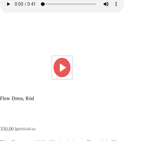
Flow Dress, Röd
350,00
kr
699,00
kr
Det
Det
ursprungliga
nuvarande