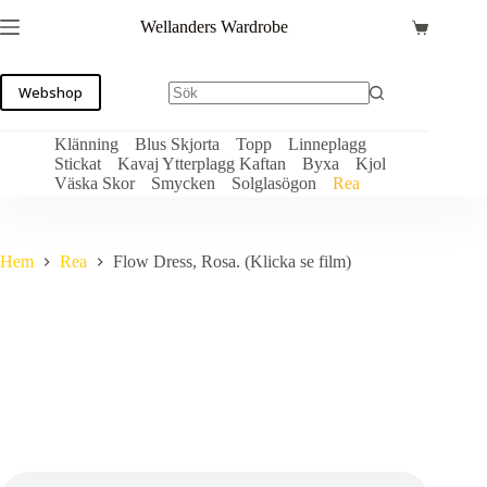
Hoppa
Wellanders Wardrobe
till
Varukorg
innehåll
Webshop
Klänning
Blus Skjorta
Topp
Linneplagg
Stickat
Kavaj Ytterplagg Kaftan
Byxa
Kjol
Väska Skor
Smycken
Solglasögon
Rea
Hem
Rea
Flow Dress, Rosa. (Klicka se film)