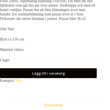
Flow Dress, superhärlig klänning i viscose. Fin med sin lilla
priset
priset
fjärilsärm som går bra ner över armen. Helknäppt och med ett
var:
är:
band i midjan. Passar fint att bära klänningen även utan
699,00 kr.
350,00 kr.
bandet. En sommarklänning som passar även in i höst.
Dekorativ lite större blomma i printet. Passar bäst 36-42.
One Size
Byst ca 116 cm
Material viskos
I lager
Lägg till i varukorg
Kategori:
Rea
Beskrivning