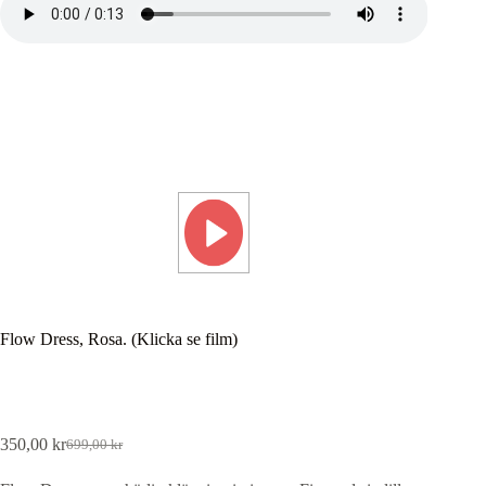
Flow Dress, Rosa. (Klicka se film)
350,00
kr
699,00
kr
Det
Det
ursprungliga
nuvarande