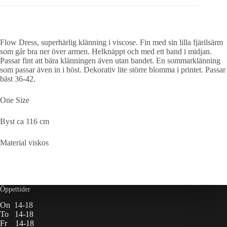
Flow Dress, superhärlig klänning i viscose. Fin med sin lilla fjärilsärm
som går bra ner över armen. Helknäppt och med ett band i midjan.
Passar fint att bära klänningen även utan bandet. En sommarklänning
som passar även in i höst. Dekorativ lite större blomma i printet. Passar
bäst 36-42.
One Size
Byst ca 116 cm
Material viskos
Öppettider
On 14-18
To 14-18
Fr 14-18