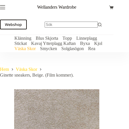
Hoppa
Wellanders Wardrobe
till
Varukorg
innehåll
Webshop
Klänning
Blus Skjorta
Topp
Linneplagg
Stickat
Kavaj Ytterplagg Kaftan
Byxa
Kjol
Väska Skor
Smycken
Solglasögon
Rea
Hem
Väska Skor
Ginette sneakers, Beige. (Film kommer).