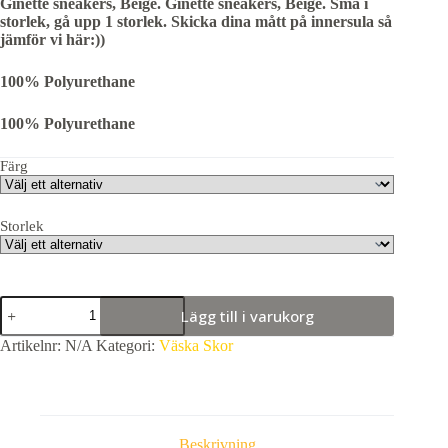
Ginette sneakers, Beige. Ginette sneakers, Beige. Små i
storlek, gå upp 1 storlek. Skicka dina mått på innersula så
jämför vi här:))
100% Polyurethane
100% Polyurethane
Färg
Storlek
Ginette
Lägg till i varukorg
sneakers,
Beige.
Artikelnr:
N/A
Kategori:
Väska Skor
(Film
kommer).
mängd
Beskrivning