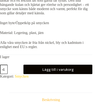
länkar och ett lekfullt lås som gärna får synas. Den lilla
hängande kulan och hjärtat ger rörelse och personlighet – ett
smycke som känns både modernt och varmt, perfekt för dig
som gillar detaljer med känsla.
Inget byte/Öppetköp på smycken
Material: Legering, plast, järn
Alla våra smycken är fria från nickel, bly och kadmium i
enlighet med EU:s regler.
I lager
Guldarmband
Lägg till i varukorg
med
lås
Kategori:
Smycken
mängd
Beskrivning