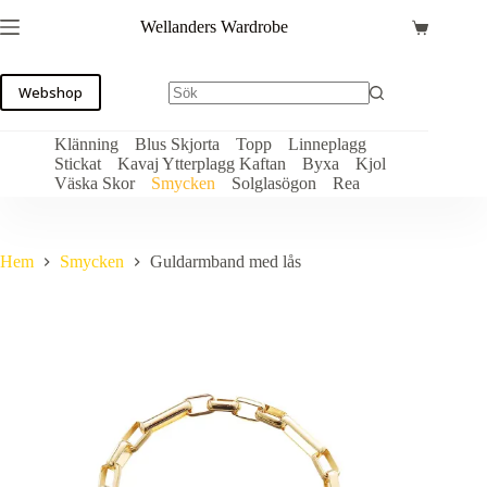
Hoppa
Wellanders Wardrobe
till
Varukorg
innehåll
Webshop
Klänning
Blus Skjorta
Topp
Linneplagg
Stickat
Kavaj Ytterplagg Kaftan
Byxa
Kjol
Väska Skor
Smycken
Solglasögon
Rea
Hem
Smycken
Guldarmband med lås