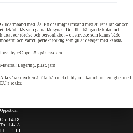
Guldarmband med lås. Ett charmigt armband med stilrena länkar och
ett lekfullt lås som gärna får synas. Den lilla hängande kulan och
hjärtat ger rörelse och personlighet – ett smycke som känns både
modernt och varmt, perfekt för dig som gillar detaljer med känsla.
Inget byte/Öppetköp på smycken
Material: Legering, plast, järn
Alla våra smycken är fria från nickel, bly och kadmium i enlighet med
EU:s regler.
Öppettider
On 14-18
To 14-18
Fr 14-18