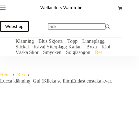
Hoppa
Wellanders Wardrobe
till
Varukorg
innehåll
Webshop
Klänning
Blus Skjorta
Topp
Linneplagg
Stickat
Kavaj Ytterplagg Kaftan
Byxa
Kjol
Väska Skor
Smycken
Solglasögon
Rea
Hem
Rea
Lucca klänning. Gul (Klicka se film)Endast enstaka kvar.