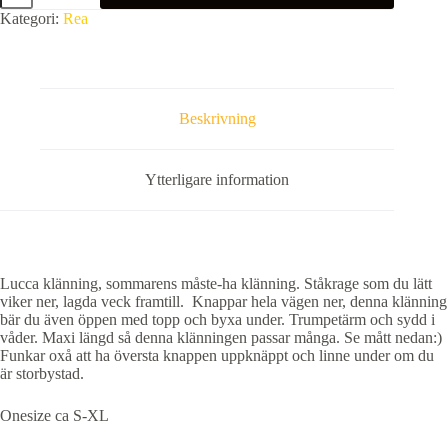
Gul
Kategori:
Rea
(Klicka
se
film)Endast
enstaka
kvar.
mängd
Beskrivning
Ytterligare information
Lucca klänning, sommarens måste-ha klänning. Ståkrage som du lätt
viker ner, lagda veck framtill. Knappar hela vägen ner, denna klänning
bär du även öppen med topp och byxa under. Trumpetärm och sydd i
våder. Maxi längd så denna klänningen passar många. Se mått nedan:)
Funkar oxå att ha översta knappen uppknäppt och linne under om du
är storbystad.
Onesize ca S-XL