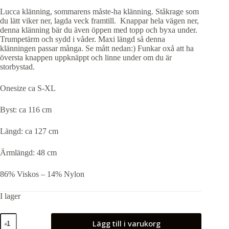
ursprungliga
nuvarande
Lucca klänning, sommarens måste-ha klänning. Ståkrage som
priset
priset
du lätt viker ner, lagda veck framtill. Knappar hela vägen ner,
var:
är:
denna klänning bär du även öppen med topp och byxa under.
849,00 kr.
499,00 kr.
Trumpetärm och sydd i våder. Maxi längd så denna
klänningen passar många. Se mått nedan:) Funkar oxå att ha
översta knappen uppknäppt och linne under om du är
storbystad.
Onesize ca S-XL
Byst: ca 116 cm
Längd: ca 127 cm
Ärmlängd: 48 cm
86% Viskos – 14% Nylon
I lager
Lucca
Lägg till i varukorg
klänning.