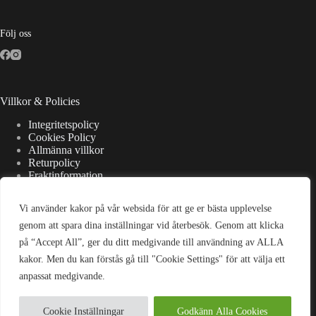
Följ oss
Villkor & Policies
Integritetspolicy
Cookies Policy
Allmänna villkor
Returpolicy
Fraktinformation
Vi använder kakor på vår websida för att ge er bästa upplevelse
Kontaktuppgifter
genom att spara dina inställningar vid återbesök. Genom att klicka
på “Accept All”, ger du ditt medgivande till användning av ALLA
Adress:
kakor. Men du kan förstås gå till "Cookie Settings" för att välja ett
Strandsjövägen 7, 475 37 Bohus-Björkö
anpassat medgivande.
E-post:
kontakt@wellanderswardrobe.se
Cookie Inställningar
Godkänn Alla Cookies