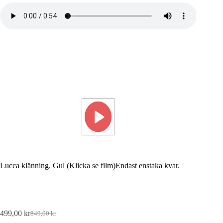
Lucca klänning. Gul (Klicka se film)Endast enstaka kvar.
499,00
kr
849,00
kr
Det
Det