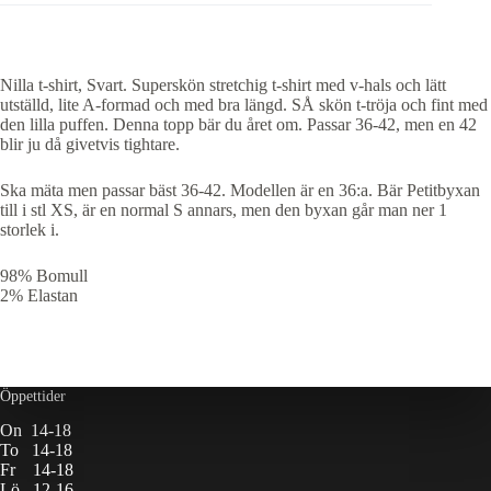
Nilla t-shirt, Svart. Superskön stretchig t-shirt med v-hals och lätt
utställd, lite A-formad och med bra längd. SÅ skön t-tröja och fint med
den lilla puffen. Denna topp bär du året om. Passar 36-42, men en 42
blir ju då givetvis tightare.
Ska mäta men passar bäst 36-42. Modellen är en 36:a. Bär Petitbyxan
till i stl XS, är en normal S annars, men den byxan går man ner 1
storlek i.
98% Bomull
2% Elastan
Öppettider
On 14-18
To 14-18
Fr 14-18
Lö 12-16