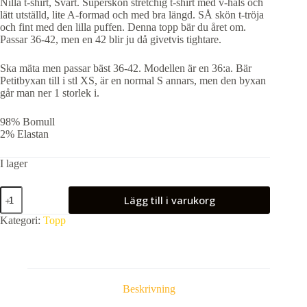
Nilla t-shirt, Svart. Superskön stretchig t-shirt med v-hals och
lätt utställd, lite A-formad och med bra längd. SÅ skön t-tröja
och fint med den lilla puffen. Denna topp bär du året om.
Passar 36-42, men en 42 blir ju då givetvis tightare.
Ska mäta men passar bäst 36-42. Modellen är en 36:a. Bär
Petitbyxan till i stl XS, är en normal S annars, men den byxan
går man ner 1 storlek i.
98% Bomull
2% Elastan
I lager
Nilla
Lägg till i varukorg
t-
shirt,
Kategori:
Topp
Svart
mängd
Beskrivning