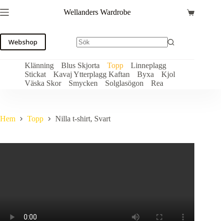
Hoppa
Wellanders Wardrobe
till
Varukorg
innehåll
Webshop
Klänning
Blus Skjorta
Topp
Linneplagg
Stickat
Kavaj Ytterplagg Kaftan
Byxa
Kjol
Väska Skor
Smycken
Solglasögon
Rea
Hem
Topp
Nilla t-shirt, Svart