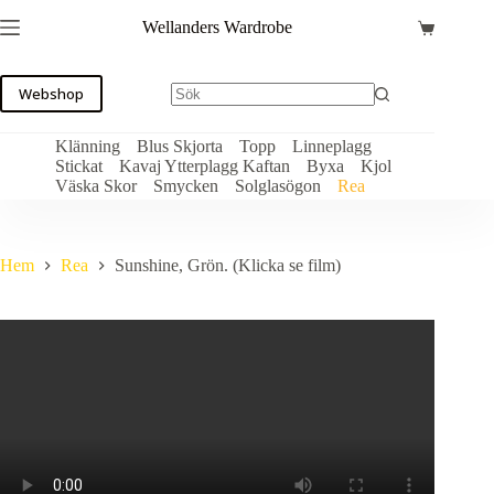
Hoppa
Wellanders Wardrobe
till
Varukorg
innehåll
Webshop
Klänning
Blus Skjorta
Topp
Linneplagg
Stickat
Kavaj Ytterplagg Kaftan
Byxa
Kjol
Väska Skor
Smycken
Solglasögon
Rea
Hem
Rea
Sunshine, Grön. (Klicka se film)