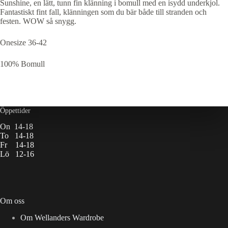
Sunshine, en lätt, tunn fin klänning i bomull med en isydd underkjol.
Fantastiskt fint fall, klänningen som du bär både till stranden och
festen. WOW så snygg.
Onesize 36-42
100% Bomull
Öppettider
On 14-18
To 14-18
Fr 14-18
Lö 12-16
Om oss
Om Wellanders Wardrobe