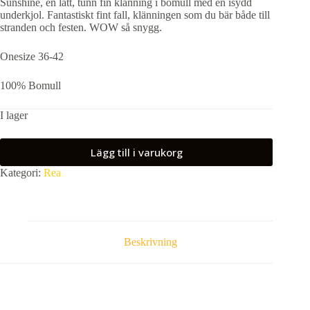
Sunshine, en lätt, tunn fin klänning i bomull med en isydd
priset
priset
underkjol. Fantastiskt fint fall, klänningen som du bär både till
var:
är:
stranden och festen. WOW så snygg.
599,00 kr.
299,00 kr.
Onesize 36-42
100% Bomull
I lager
Lägg till i varukorg
Kategori:
Rea
Beskrivning