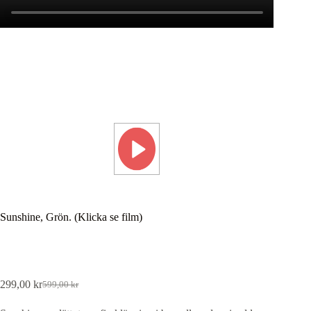
Sunshine, Grön. (Klicka se film)
299,00
kr
599,00
kr
Det
Det
ursprungliga
nuvarande