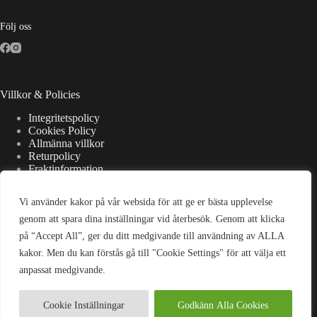
Följ oss
Villkor & Policies
Integritetspolicy
Cookies Policy
Allmänna villkor
Returpolicy
Fraktinformation
Vi använder kakor på vår websida för att ge er bästa upplevelse
Kontaktuppgifter
genom att spara dina inställningar vid återbesök. Genom att klicka
på “Accept All”, ger du ditt medgivande till användning av ALLA
Adress:
kakor. Men du kan förstås gå till "Cookie Settings" för att välja ett
Strandsjövägen 7, 475 37 Bohus-Björkö
anpassat medgivande.
E-post:
kontakt@wellanderswardrobe.se
Cookie Inställningar
Godkänn Alla Cookies
Copyright © 2026 Wellanders Wardrobe - Powered by Oxxy