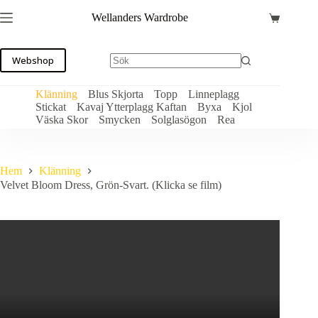
Hoppa
Wellanders Wardrobe
till
Varukorg
innehåll
Webshop
Klänning
Blus Skjorta
Topp
Linneplagg
Stickat
Kavaj Ytterplagg Kaftan
Byxa
Kjol
Väska Skor
Smycken
Solglasögon
Rea
Hem
Klänning
Velvet Bloom Dress, Grön-Svart. (Klicka se film)