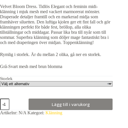
Velvet Bloom Dress. Tidlös Elegant och feminin midi-
klänning i mjuk mesh med vackert marmorerat mönster.
Draperade detaljer framtill och en markerad midja som
framhäver siluetten. Den luftiga kjolen ger ett fint fall och gör
klänningen perfekt för både fest, bröllop, alla olika
tillställningar och middagar. Passar lika bra till nyår som till
sommar. Superbra klänning som döljer mage fantastiskt bra i
och med draperingen över midjan. Toppenklänning!
Rymlig i storlek. Är du mellan 2 olika, gå ner en storlek.
Grå-Svart mesh med brun blomma
Storlek
Velvet
Lägg till i varukorg
Bloom
Dress,
Artikelnr:
N/A
Kategori:
Klänning
Grön-
Svart.
(Klicka