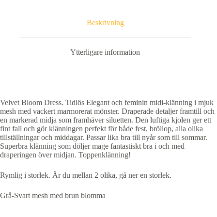
se
film)
mängd
Beskrivning
Ytterligare information
Velvet Bloom Dress. Tidlös Elegant och feminin midi-klänning i mjuk
mesh med vackert marmorerat mönster. Draperade detaljer framtill och
en markerad midja som framhäver siluetten. Den luftiga kjolen ger ett
fint fall och gör klänningen perfekt för både fest, bröllop, alla olika
tillställningar och middagar. Passar lika bra till nyår som till sommar.
Superbra klänning som döljer mage fantastiskt bra i och med
draperingen över midjan. Toppenklänning!
Rymlig i storlek. Är du mellan 2 olika, gå ner en storlek.
Grå-Svart mesh med brun blomma