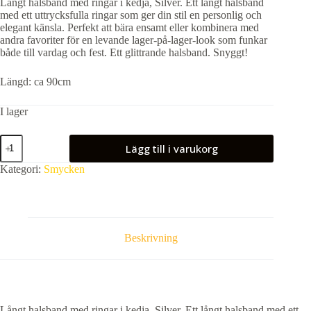
Långt halsband med ringar i kedja, Silver. Ett långt halsband
med ett uttrycksfulla ringar som ger din stil en personlig och
elegant känsla. Perfekt att bära ensamt eller kombinera med
andra favoriter för en levande lager-på-lager-look som funkar
både till vardag och fest. Ett glittrande halsband. Snyggt!
Längd: ca 90cm
I lager
Långt
Lägg till i varukorg
halsband
med
Kategori:
Smycken
ringar
i
kedja,
Silver.
mängd
Beskrivning
Långt halsband med ringar i kedja, Silver. Ett långt halsband med ett