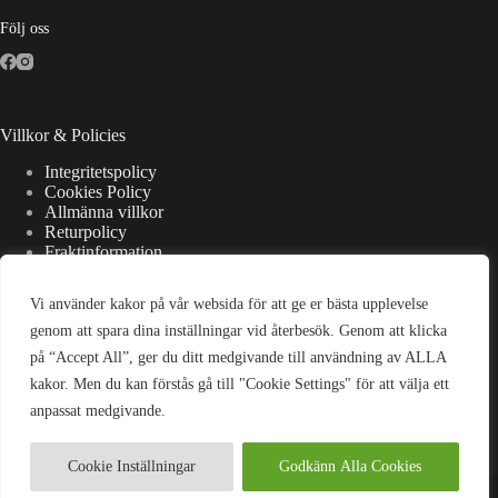
Följ oss
Villkor & Policies
Integritetspolicy
Cookies Policy
Allmänna villkor
Returpolicy
Fraktinformation
Vi använder kakor på vår websida för att ge er bästa upplevelse
Kontaktuppgifter
genom att spara dina inställningar vid återbesök. Genom att klicka
på “Accept All”, ger du ditt medgivande till användning av ALLA
Adress:
kakor. Men du kan förstås gå till "Cookie Settings" för att välja ett
Strandsjövägen 7, 475 37 Bohus-Björkö
anpassat medgivande.
E-post:
kontakt@wellanderswardrobe.se
Cookie Inställningar
Godkänn Alla Cookies
Copyright © 2026 Wellanders Wardrobe - Powered by Oxxy