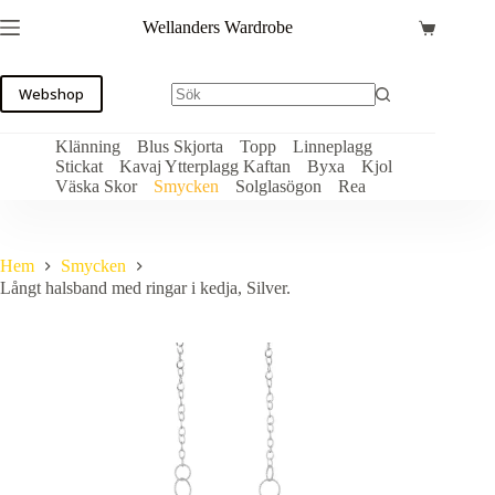
Hoppa
Wellanders Wardrobe
till
Varukorg
innehåll
Webshop
Klänning
Blus Skjorta
Topp
Linneplagg
Stickat
Kavaj Ytterplagg Kaftan
Byxa
Kjol
Väska Skor
Smycken
Solglasögon
Rea
Hem
Smycken
Långt halsband med ringar i kedja, Silver.