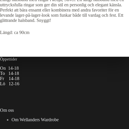
uttrycksfulla ringar som ger din stil en personlig och elegant känsla.
Perfekt att bära ensamt eller kombinera med andra favoriter för en
levande lager-på-lager-look som funkar både till vardag och fest. Ett
glittrande halsband. Snyggt!
Längd: ca 90cm
Öppettider
On 14-18
To 14-18
Fr 14-18
Lö 12-16
Om oss
Om Wellanders Wardrobe