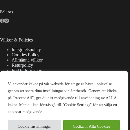
Följ oss
Villkor & Policies
Integritetspolicy
Cookies Policy
Allmänna villkor
Returpolicy
Fraktinformation
Vi använder kakor på vår websida för att ge er bästa upplevelse
Kontaktuppgifter
genom att spara dina inställningar vid återbesök. Genom att klicka
på “Accept All”, ger du ditt medgivande till användning av ALLA
Adress:
kakor. Men du kan förstås gå till "Cookie Settings" för att välja ett
Strandsjövägen 7, 475 37 Bohus-Björkö
anpassat medgivande.
E-post:
kontakt@wellanderswardrobe.se
Cookie Inställningar
Godkänn Alla Cookies