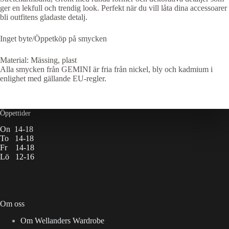
ger en lekfull och trendig look. Perfekt när du vill låta dina accessoarer
bli outfitens gladaste detalj.
Inget byte/Öppetköp på smycken
Material: Mässing, plast
Alla smycken från GEMINI är fria från nickel, bly och kadmium i
enlighet med gällande EU-regler.
Öppettider
On 14-18
To 14-18
Fr 14-18
Lö 12-16
Om oss
Om Wellanders Wardrobe