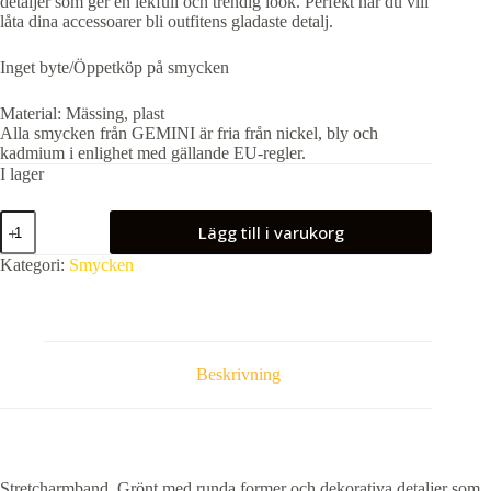
detaljer som ger en lekfull och trendig look. Perfekt när du vill
låta dina accessoarer bli outfitens gladaste detalj.
Inget byte/Öppetköp på smycken
Material: Mässing, plast
Alla smycken från GEMINI är fria från nickel, bly och
kadmium i enlighet med gällande EU-regler.
I lager
Stretcharmband,
Lägg till i varukorg
Grönt
mängd
Kategori:
Smycken
Beskrivning
Stretcharmband, Grönt med runda former och dekorativa detaljer som