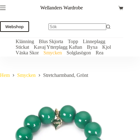
Hoppa
Wellanders Wardrobe
till
Varukorg
innehåll
Webshop
Klänning
Blus Skjorta
Topp
Linneplagg
Stickat
Kavaj Ytterplagg Kaftan
Byxa
Kjol
Väska Skor
Smycken
Solglasögon
Rea
Hem
Smycken
Stretcharmband, Grönt